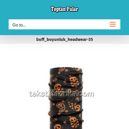
Skip
to
content
Go to...
buff_boyunluk_headwear-35