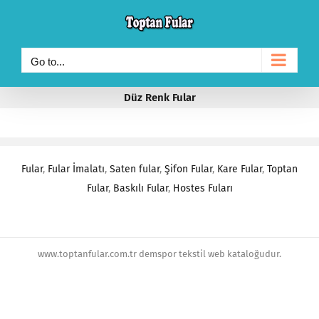
Skip
to
content
Go to...
Düz Renk Fular
Fular
,
Fular İmalatı
,
Saten fular
,
Şifon Fular
,
Kare Fular
,
Toptan
Fular
,
Baskılı Fular
,
Hostes Fuları
www.toptanfular.com.tr demspor tekstil web kataloğudur.