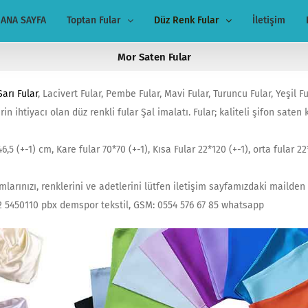
ANA SAYFA
Toptan Fular
Düz Renk Fular
İletişim
Mor Saten Fular
Sarı Fular
, Lacivert Fular, Pembe Fular, Mavi Fular, Turuncu Fular, Yeşil F
rin ihtiyacı olan düz renkli fular Şal imalatı. Fular; kaliteli şifon saten
6,5 (+-1) cm, Kare fular 70*70 (+-1), Kısa Fular 22*120 (+-1), orta fular 2
larınızı, renklerini ve adetlerini lütfen iletişim sayfamızdaki mailden b
212 5450110 pbx demspor tekstil, GSM: 0554 576 67 85 whatsapp