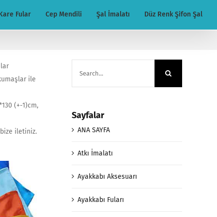
Kare Fular
Cep Mendili
Şal İmalatı
Düz Renk Şifon Şal
Search
ular
for:
 kumaşlar ile
2*130 (+-1)cm,
Sayfalar
ANA SAYFA
ize iletiniz.
Atkı İmalatı
Ayakkabı Aksesuarı
Ayakkabı Fuları