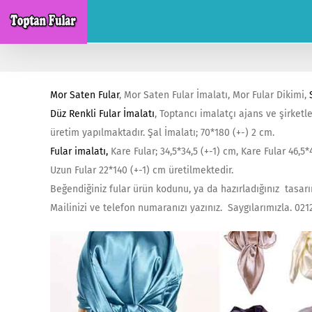
Skip
to
content
Mor Saten Fular
, Mor Saten Fular İmalatı, Mor Fular Dikimi,
Düz Renkli Fular İmalatı
, Toptancı imalatçı ajans ve şirketle
üretim yapılmaktadır. Şal İmalatı; 70*180 (+-) 2 cm.
Fular imalatı
,
Kare Fular; 34,5*34,5 (+-1) cm, Kare Fular 46,5*4
Uzun Fular 22*140 (+-1) cm üretilmektedir.
Beğendiğiniz fular ürün kodunu, ya da hazırladığınız tasarım
Mailinizi ve telefon numaranızı yazınız. Saygılarımızla. 0