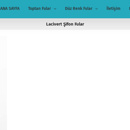
ANA SAYFA
Toptan Fular
Düz Renk Fular
İletişim
Lacivert Şifon Fular