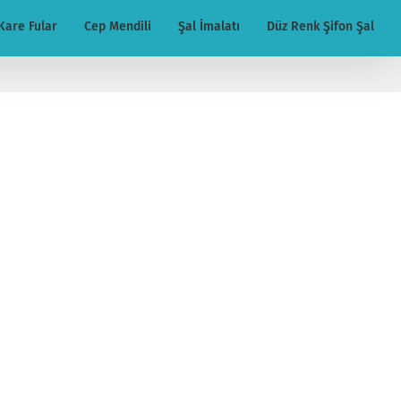
Kare Fular
Cep Mendili
Şal İmalatı
Düz Renk Şifon Şal