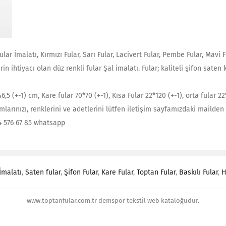
ar İmalatı, Kırmızı Fular, Sarı Fular, Lacivert Fular, Pembe Fular, Mavi Fu
in ihtiyacı olan düz renkli fular Şal imalatı. Fular; kaliteli şifon saten
*46,5 (+-1) cm, Kare fular 70*70 (+-1), Kısa Fular 22*120 (+-1), orta fular 
larınızı, renklerini ve adetlerini lütfen iletişim sayfamızdaki mailden b
4 576 67 85 whatsapp
İmalatı
,
Saten fular
,
Şifon Fular
,
Kare Fular
,
Toptan Fular
,
Baskılı Fular
,
H
www.toptanfular.com.tr demspor tekstil web kataloğudur.