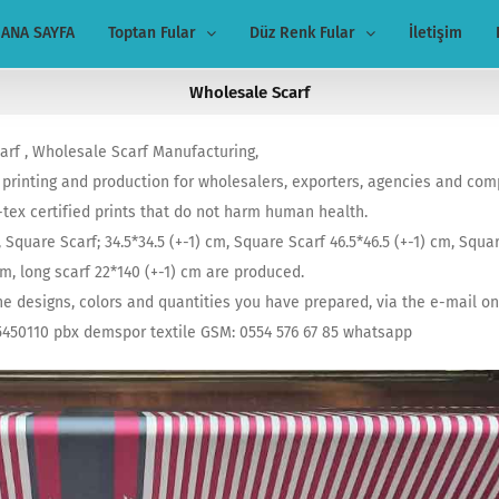
ANA SAYFA
Toptan Fular
Düz Renk Fular
İletişim
Wholesale Scarf
carf , Wholesale Scarf Manufacturing,
 printing and production for wholesalers, exporters, agencies and comp
-tex certified prints that do not harm human health.
, Square Scarf; 34.5*34.5 (+-1) cm, Square Scarf 46.5*46.5 (+-1) cm, Squa
 cm, long scarf 22*140 (+-1) cm are produced.
the designs, colors and quantities you have prepared, via the e-mail o
5450110 pbx demspor textile GSM: 0554 576 67 85 whatsapp