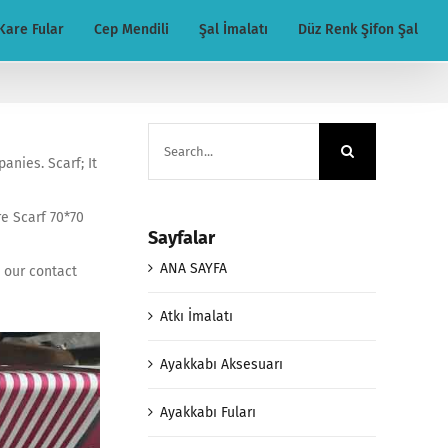
Kare Fular
Cep Mendili
Şal İmalatı
Düz Renk Şifon Şal
Search
for:
anies. Scarf; It
re Scarf 70*70
Sayfalar
ANA SAYFA
n our contact
Atkı İmalatı
Ayakkabı Aksesuarı
Ayakkabı Fuları