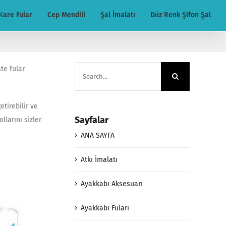
Kare Fular
Cep Mendili
Şal İmalatı
Düz Renk Şifon Şal
Search
şte fular
for:
tirebilir ve
Sayfalar
larını sizler
ANA SAYFA
Atkı İmalatı
Ayakkabı Aksesuarı
Ayakkabı Fuları