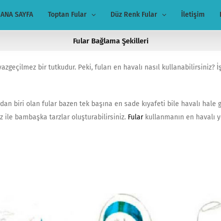
ANA SAYFA
Toptan Fular
Düz Renk Fular
İletişim
Fular Bağlama Şekilleri
zgeçilmez bir tutkudur. Peki, fuları en havalı nasıl kullanabilirsiniz? İ
 biri olan fular bazen tek başına en sade kıyafeti bile havalı hale ge
iz ile bambaşka tarzlar oluşturabilirsiniz.
Fular
kullanmanın en havalı yol