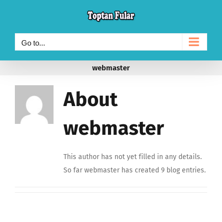
Skip
to
content
Go to...
webmaster
About
webmaster
This author has not yet filled in any details.
So far webmaster has created 9 blog entries.