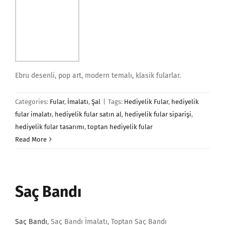
Ebru desenli, pop art, modern temalı, klasik fularlar.
Categories:
Fular
,
İmalatı
,
Şal
|
Tags:
Hediyelik Fular
,
hediyelik
fular imalatı
,
hediyelik fular satın al
,
hediyelik fular siparişi
,
hediyelik fular tasarımı
,
toptan hediyelik fular
Read More
Saç Bandı
Saç Bandı
, Saç Bandı İmalatı, Toptan Saç Bandı