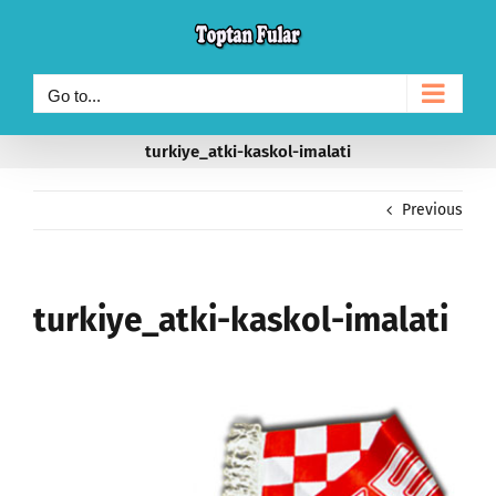
Skip
to
content
Go to...
turkiye_atki-kaskol-imalati
Previous
turkiye_atki-kaskol-imalati