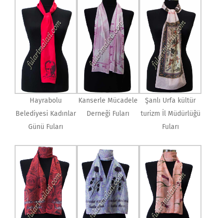
Hayrabolu
Kanserle Mücadele
Şanlı Urfa kültür
Belediyesi Kadınlar
Derneği Fuları
turizm İl Müdürlüğü
Günü Fuları
Fuları