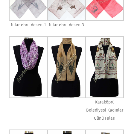
fular ebru desen-1
fular ebru desen-3
Karaköprü
Belediyesi Kadınlar
Günü Fuları