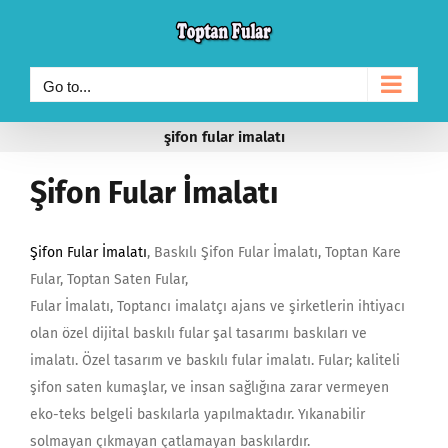
Skip
to
content
Go to...
şifon fular imalatı
Şifon Fular İmalatı
Şifon Fular İmalatı
, Baskılı Şifon Fular İmalatı, Toptan Kare
Fular, Toptan Saten Fular,
Fular İmalatı, Toptancı imalatçı ajans ve şirketlerin ihtiyacı
olan özel dijital baskılı fular şal tasarımı baskıları ve
imalatı. Özel tasarım ve baskılı fular imalatı. Fular; kaliteli
şifon saten kumaşlar, ve insan sağlığına zarar vermeyen
eko-teks belgeli baskılarla yapılmaktadır. Yıkanabilir
solmayan çıkmayan çatlamayan baskılardır.