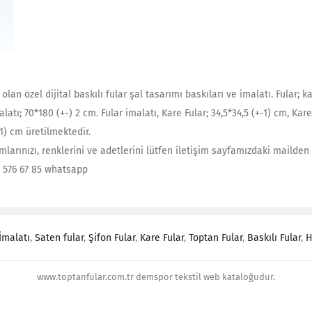
 olan özel dijital baskılı fular şal tasarımı baskıları ve imalatı. Fular; 
ı; 70*180 (+-) 2 cm. Fular imalatı, Kare Fular; 34,5*34,5 (+-1) cm, Kare F
-1) cm üretilmektedir.
larınızı, renklerini ve adetlerini lütfen iletişim sayfamızdaki mailden b
4 576 67 85 whatsapp
İmalatı
,
Saten fular
,
Şifon Fular
,
Kare Fular
,
Toptan Fular
,
Baskılı Fular
,
H
www.toptanfular.com.tr demspor tekstil web kataloğudur.