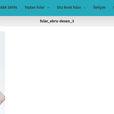
ANA SAYFA
Toptan Fular
Düz Renk Fular
İletişim
fular_ebru-desen_3