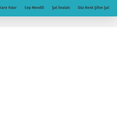
Kare Fular
Cep Mendili
Şal İmalatı
Düz Renk Şifon Şal