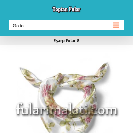
Skip
to
content
Go to...
Eşarp Fular 8