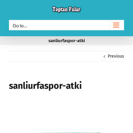
Skip
to
content
Go to...
sanliurfaspor-atki
Previous
sanliurfaspor-atki