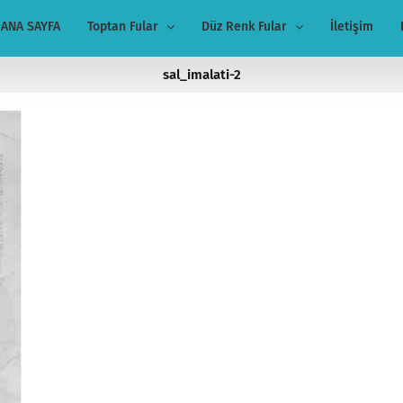
ANA SAYFA
Toptan Fular
Düz Renk Fular
İletişim
sal_imalati-2