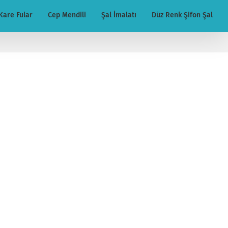
Kare Fular
Cep Mendili
Şal İmalatı
Düz Renk Şifon Şal