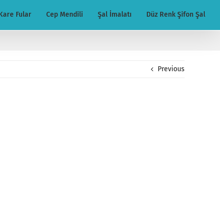
Kare Fular
Cep Mendili
Şal İmalatı
Düz Renk Şifon Şal
Previous