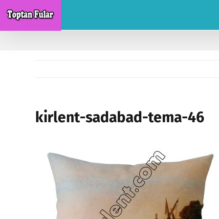
Skip
to
content
kirlent-sadabad-tema-46