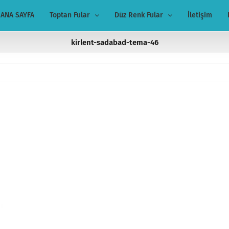
ANA SAYFA
Toptan Fular
Düz Renk Fular
İletişim
kirlent-sadabad-tema-46