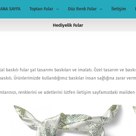
ANA SAYFA
Toptan Fular
Düz Renk Fular
İletişim
Hediyelik Fular
tal baskılı fular şal tasarımı baskıları ve imalatı. Özel tasarım ve baskıl
skılı. Ürünlerimizde kullandığımız baskılar insan sağlığına zarar verme
arınızı, renklerini ve adetlerini lütfen iletişim sayfamızdaki mailden b