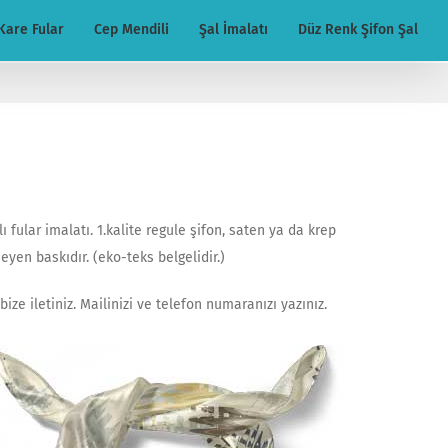
Kare Fular
Cep Mendili
Şal İmalatı
Düz Renk Şifon Şal
ı fular imalatı. 1.kalite regule şifon, saten ya da krep
yen baskıdır. (eko-teks belgelidir.)
ize iletiniz. Mailinizi ve telefon numaranızı yazınız.