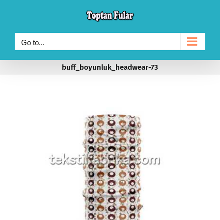
Skip
to
content
Go to...
buff_boyunluk_headwear-73