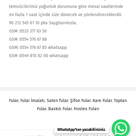
temsilcilerimiz yoğunluk durumuna göre mesai saatlerinde
en fazla 1 saat içinde size dönecek ve yönlendireceklerdir.
90 212 545 01 10 pbx Saygılarımızla.
GSM :0533 377 63 50
GSM :0554 576 67 86
GSM: 0554 576 67 85 whatsapp
GSM :0549 810 02 00 whatsapp
Fular
,
Fular İmalatı
,
Saten fular
,
Şifon Fular
,
Kare Fular
,
Toptan
Fular
,
Baskılı Fular
,
Hostes Fuları
WhatsApp'tan yazabilirsiniz.