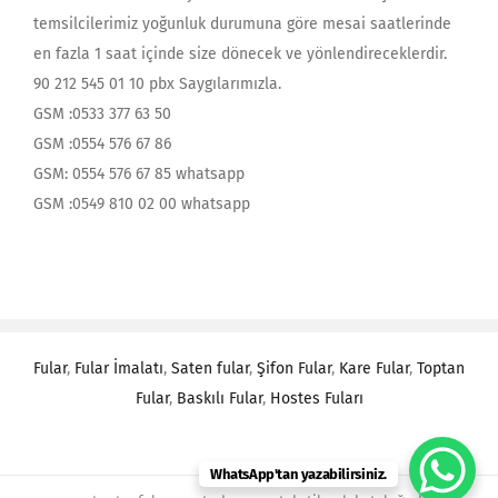
temsilcilerimiz yoğunluk durumuna göre mesai saatlerinde
en fazla 1 saat içinde size dönecek ve yönlendireceklerdir.
90 212 545 01 10 pbx Saygılarımızla.
GSM :0533 377 63 50
GSM :0554 576 67 86
GSM: 0554 576 67 85 whatsapp
GSM :0549 810 02 00 whatsapp
Fular
,
Fular İmalatı
,
Saten fular
,
Şifon Fular
,
Kare Fular
,
Toptan
Fular
,
Baskılı Fular
,
Hostes Fuları
WhatsApp'tan yazabilirsiniz.