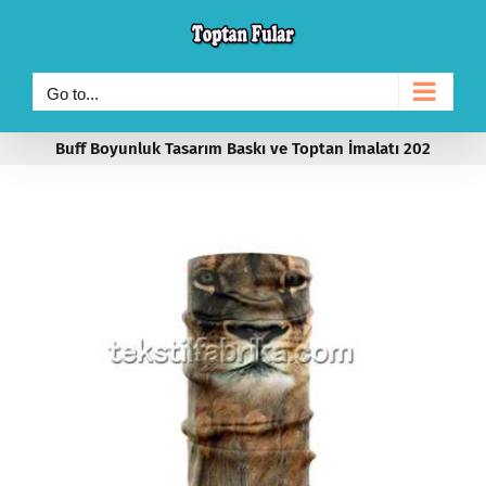
Skip
to
content
Go to...
Buff Boyunluk Tasarım Baskı ve Toptan İmalatı 202