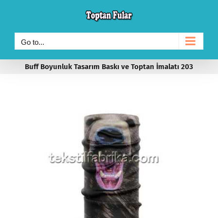
Skip
to
content
Go to...
Buff Boyunluk Tasarım Baskı ve Toptan İmalatı 203