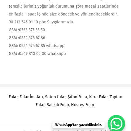
temsilcilerimiz yoğunluk durumuna göre mesai saatlerinde
en fazla 1 saat içinde size dönecek ve yönlendireceklerdir.
90 212 545 01 10 pbx Saygılarımızla.
GSM :0533 377 63 50
GSM :0554 576 67 86
GSM: 0554 576 67 85 whatsapp
GSM :0549 810 02 00 whatsapp
Fular
,
Fular İmalatı
,
Saten fular
,
Şifon Fular
,
Kare Fular
,
Toptan
Fular
,
Baskılı Fular
,
Hostes Fuları
WhatsApp'tan yazabilirsiniz.