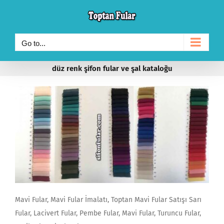
Skip
to
content
Go to...
düz renk şifon fular ve şal kataloğu
Mavi Fular, Mavi Fular İmalatı, Toptan Mavi Fular Satışı Sarı
Fular, Lacivert Fular, Pembe Fular, Mavi Fular, Turuncu Fular,