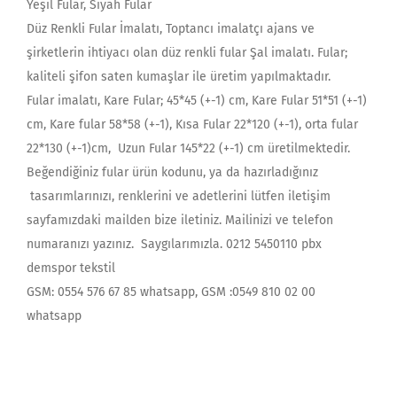
Yeşil Fular, Siyah Fular
Düz Renkli Fular İmalatı, Toptancı imalatçı ajans ve
şirketlerin ihtiyacı olan düz renkli fular Şal imalatı. Fular;
kaliteli şifon saten kumaşlar ile üretim yapılmaktadır.
Fular imalatı, Kare Fular; 45*45 (+-1) cm, Kare Fular 51*51 (+-1)
cm, Kare fular 58*58 (+-1), Kısa Fular 22*120 (+-1), orta fular
22*130 (+-1)cm, Uzun Fular 145*22 (+-1) cm üretilmektedir.
Beğendiğiniz fular ürün kodunu, ya da hazırladığınız
tasarımlarınızı, renklerini ve adetlerini lütfen iletişim
sayfamızdaki mailden bize iletiniz. Mailinizi ve telefon
numaranızı yazınız. Saygılarımızla. 0212 5450110 pbx
demspor tekstil
GSM: 0554 576 67 85 whatsapp, GSM :0549 810 02 00
whatsapp