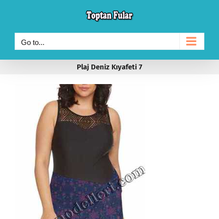
Skip
to
content
Go to...
Plaj Deniz Kıyafeti 7