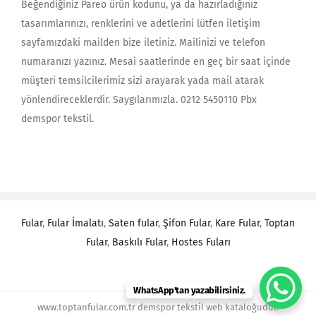
Beğendiğiniz Pareo ürün kodunu, ya da hazırladığınız
tasarımlarınızı, renklerini ve adetlerini lütfen iletişim
sayfamızdaki mailden bize iletiniz. Mailinizi ve telefon
numaranızı yazınız. Mesai saatlerinde en geç bir saat içinde
müşteri temsilcilerimiz sizi arayarak yada mail atarak
yönlendireceklerdir. Saygılarımızla. 0212 5450110 Pbx
demspor tekstil.
Fular
,
Fular İmalatı
,
Saten fular
,
Şifon Fular
,
Kare Fular
,
Toptan
Fular
,
Baskılı Fular
,
Hostes Fuları
WhatsApp'tan yazabilirsiniz.
www.toptanfular.com.tr demspor tekstil web kataloğudur.