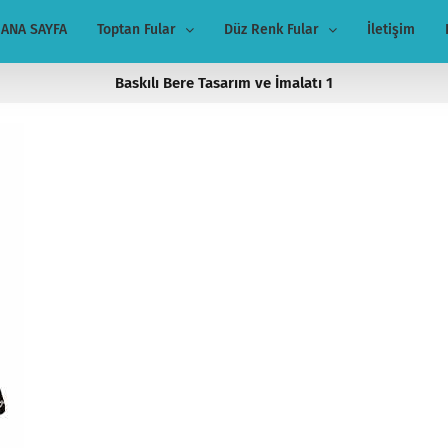
ANA SAYFA
Toptan Fular
Düz Renk Fular
İletişim
Baskılı Bere Tasarım ve İmalatı 1