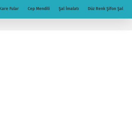
Kare Fular
Cep Mendili
Şal İmalatı
Düz Renk Şifon Şal