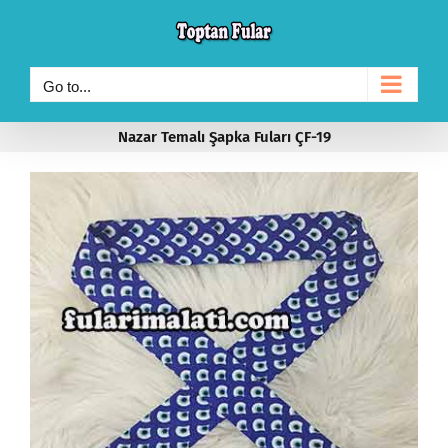
Skip
to
content
Go to...
Nazar Temalı Şapka Fuları ÇF-19