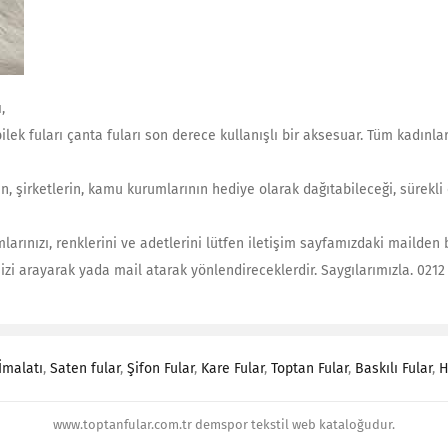
,
ilek fuları çanta fuları son derece kullanışlı bir aksesuar. Tüm kadın
erin, şirketlerin, kamu kurumlarının hediye olarak dağıtabileceği, sürek
arınızı, renklerini ve adetlerini lütfen iletişim sayfamızdaki mailden b
sizi arayarak yada mail atarak yönlendireceklerdir. Saygılarımızla. 021
İmalatı
,
Saten fular
,
Şifon Fular
,
Kare Fular
,
Toptan Fular
,
Baskılı Fular
,
H
www.toptanfular.com.tr demspor tekstil web kataloğudur.