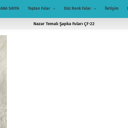
ANA SAYFA
Toptan Fular
Düz Renk Fular
İletişim
Nazar Temalı Şapka Fuları ÇF-22