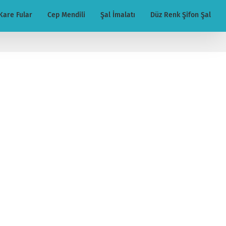
Kare Fular
Cep Mendili
Şal İmalatı
Düz Renk Şifon Şal