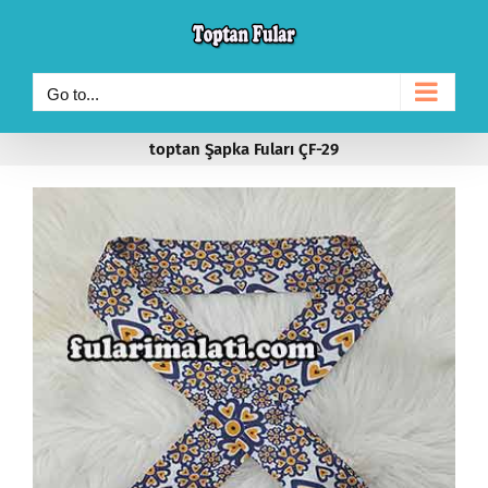
Skip
to
content
Go to...
toptan Şapka Fuları ÇF-29