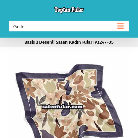
Skip
to
content
Go to...
Baskılı Desenli Saten Kadın Fuları At247-05