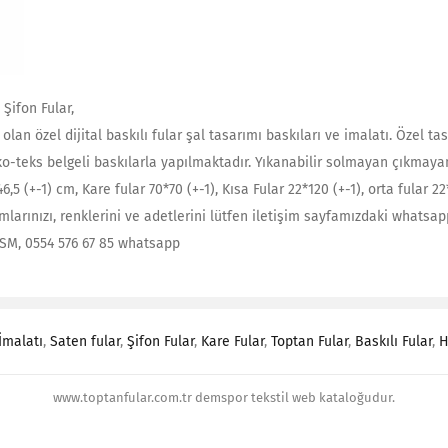
 Şifon Fular,
olan özel dijital baskılı fular şal tasarımı baskıları ve imalatı. Özel tas
o-teks belgeli baskılarla yapılmaktadır. Yıkanabilir solmayan çıkmayan 
*46,5 (+-1) cm, Kare fular 70*70 (+-1), Kısa Fular 22*120 (+-1), orta fular 
larınızı, renklerini ve adetlerini lütfen iletişim sayfamızdaki whatsapp
GSM, 0554 576 67 85 whatsapp
İmalatı
,
Saten fular
,
Şifon Fular
,
Kare Fular
,
Toptan Fular
,
Baskılı Fular
,
H
www.toptanfular.com.tr demspor tekstil web kataloğudur.