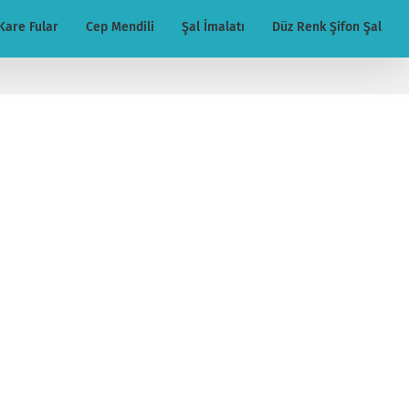
Kare Fular
Cep Mendili
Şal İmalatı
Düz Renk Şifon Şal