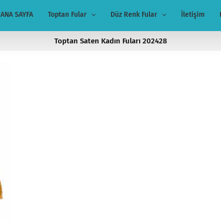
ANA SAYFA
Toptan Fular
Düz Renk Fular
İletişim
Toptan Saten Kadın Fuları 202428