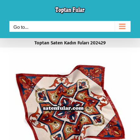
Skip
to
content
Go to...
Toptan Saten Kadın Fuları 202429