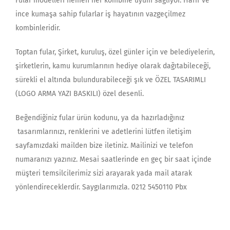
Fular modelleri hemen her kombine uyum sağlıyor. Hafif ve
ince kumaşa sahip fularlar iş hayatının vazgeçilmez
kombinleridir.
Toptan fular, Şirket, kuruluş, özel günler için ve belediyelerin,
şirketlerin, kamu kurumlarının hediye olarak dağıtabileceği,
sürekli el altında bulundurabileceği şık ve ÖZEL TASARIMLI
(LOGO ARMA YAZI BASKILI) özel desenli.
Beğendiğiniz fular ürün kodunu, ya da hazırladığınız
tasarımlarınızı, renklerini ve adetlerini lütfen iletişim
sayfamızdaki mailden bize iletiniz. Mailinizi ve telefon
numaranızı yazınız. Mesai saatlerinde en geç bir saat içinde
müşteri temsilcilerimiz sizi arayarak yada mail atarak
yönlendireceklerdir. Saygılarımızla. 0212 5450110 Pbx