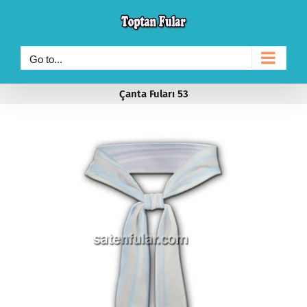
Skip
to
content
Go to...
Çanta Fuları 53