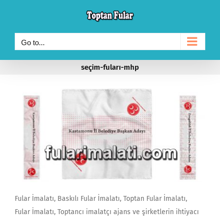
Skip
to
content
Go to...
seçim-fuları-mhp
Fular İmalatı, Baskılı Fular İmalatı, Toptan Fular İmalatı,
Fular İmalatı, Toptancı imalatçı ajans ve şirketlerin ihtiyacı