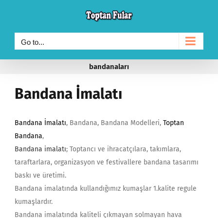
Skip
to
content
Go to...
bandanaları
Bandana İmalatı
Bandana İmalatı
, Bandana, Bandana Modelleri,
Toptan
Bandana
,
Bandana imalatı
; Toptancı ve ihracatçılara, takımlara,
taraftarlara, organizasyon ve festivallere bandana tasarımı
baskı ve üretimi.
Bandana imalatında kullandığımız kumaşlar 1.kalite regule
kumaşlardır.
Bandana imalatında kaliteli çıkmayan solmayan hava