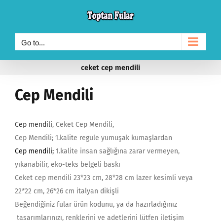
Skip
to
content
Go to...
ceket cep mendili
Cep Mendili
Cep mendili
, Ceket Cep Mendili,
Cep Mendili; 1.kalite regule yumuşak kumaşlardan
Cep mendili;
1.kalite insan sağlığına zarar vermeyen,
yıkanabilir, eko-teks belgeli baskı
Ceket cep mendili 23*23 cm, 28*28 cm lazer kesimli veya
22*22 cm, 26*26 cm italyan dikişli
Beğendiğiniz fular ürün kodunu, ya da hazırladığınız
tasarımlarınızı, renklerini ve adetlerini lütfen iletişim