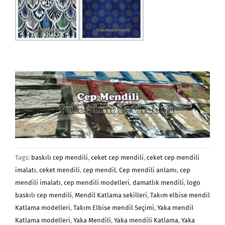
Tags:
baskılı cep mendili
,
ceket cep mendili
,
ceket cep mendili
imalatı
,
ceket mendili
,
cep mendil
,
Cep mendili anlamı
,
cep
mendili imalatı
,
cep mendili modelleri
,
damatlık mendili
,
logo
baskılı cep mendili
,
Mendil Katlama sekilleri
,
Takım elbise mendil
Katlama modelleri
,
Takım Elbise mendil Seçimi
,
Yaka mendil
Katlama modelleri
,
Yaka Mendili
,
Yaka mendili Katlama
,
Yaka