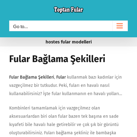
Skip
to
content
Go to...
hostes fular modelleri
Fular Bağlama Şekilleri
Fular Bağlama Şekilleri
,
Fular
kullanmak bazı kadınlar için
vazgeçilmez bir tutkudur. Peki, fuları en havalı nasıl
kullanabilirsiniz? İşte fular kullanmanın en havalı yolları…
Kombinleri tamamlamak için vazgeçilmez olan
aksesuarlardan biri olan fular bazen tek başına en sade
kıyafeti bile havalı hale getirebilir ve çok şık bir görüntü
oluşturabilirsiniz. Fuları bağlama şekliniz ile bambaşka