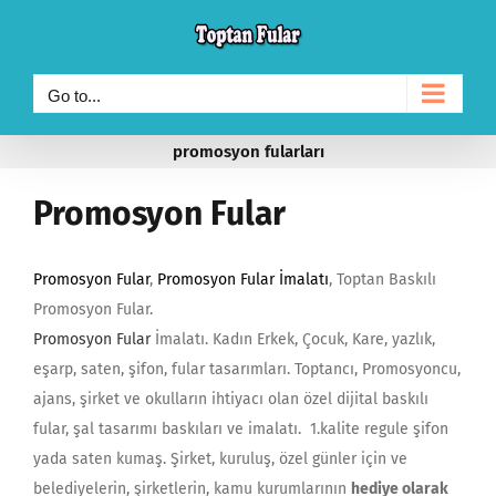
Skip
to
content
Go to...
promosyon fularları
Promosyon Fular
Promosyon Fular
,
Promosyon Fular İmalatı
, Toptan Baskılı
Promosyon Fular.
Promosyon Fular
İmalatı. Kadın Erkek, Çocuk, Kare, yazlık,
eşarp, saten, şifon, fular tasarımları. Toptancı, Promosyoncu,
ajans, şirket ve okulların ihtiyacı olan özel dijital baskılı
fular, şal tasarımı baskıları ve imalatı. 1.kalite regule şifon
yada saten kumaş. Şirket, kuruluş, özel günler için ve
belediyelerin, şirketlerin, kamu kurumlarının
hediye olarak