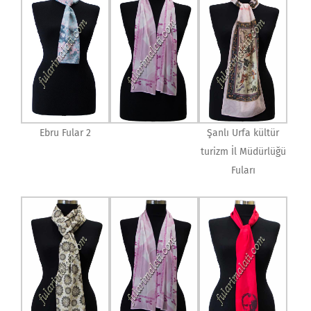
Ebru Fular 2
Şanlı Urfa kültür
turizm İl Müdürlüğü
Fuları