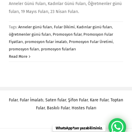
Anneler Günü Fuları, Kadınlar Günü Fuları, Öğretmenler günü
fuları, 19 Mayıs Fuları, 23 Nisan Fuları.
Tags:
Anneler günü fuları
,
Fular Dikimi
,
Kadınlar günü fuları
,
öğretmenler günü fuları
,
Promosyon fular
,
Promosyon Fular
Fiyatları
,
promosyon fular imalatı
,
Promosyon Fular Üretimi
,
promosyon fuları
,
promosyon fularları
Read More
Fular
,
Fular İmalatı
,
Saten fular
,
Şifon Fular
,
Kare Fular
,
Toptan
Fular
,
Baskılı Fular
,
Hostes Fuları
WhatsApp'tan yazabilirsiniz.